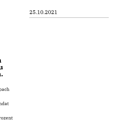
25.10.2021
n
u
n.
spach
ndat
rozent