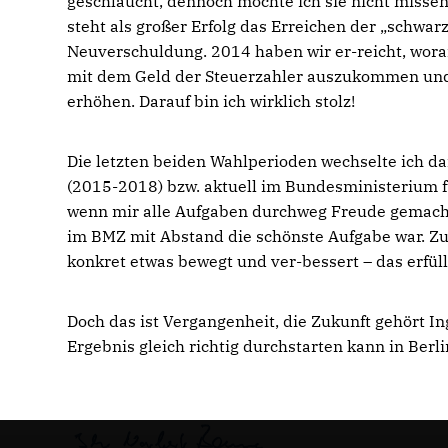
geschlaucht, dennoch möchte ich sie nicht missen
steht als großer Erfolg das Erreichen der „schwa
Neuverschuldung. 2014 haben wir er-reicht, woran 
mit dem Geld der Steuerzahler auszukommen und 
erhöhen. Darauf bin ich wirklich stolz!
Die letzten beiden Wahlperioden wechselte ich d
(2015-2018) bzw. aktuell im Bundesministerium 
wenn mir alle Aufgaben durchweg Freude gemacht h
im BMZ mit Abstand die schönste Aufgabe war. Z
konkret etwas bewegt und ver-bessert – das erfüll
Doch das ist Vergangenheit, die Zukunft gehört Ing
Ergebnis gleich richtig durchstarten kann in Berli