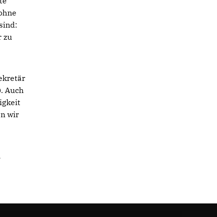
te
 ohne
sind:
r zu
ekretär
). Auch
igkeit
n wir
n