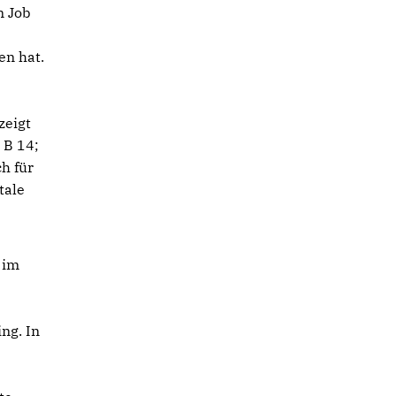
n Job
en hat.
zeigt
 B 14;
h für
tale
 im
ng. In