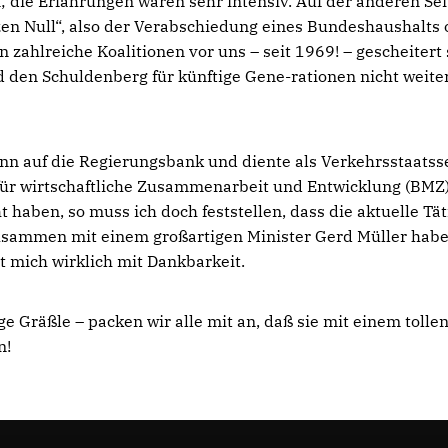
; die Erfahrungen waren sehr intensiv. Auf der anderen Sei
rzen Null“, also der Verabschiedung eines Bundeshaushalts
zahlreiche Koalitionen vor uns – seit 1969! – gescheitert 
den Schuldenberg für künftige Gene-rationen nicht weite
ann auf die Regierungsbank und diente als Verkehrsstaatss
für wirtschaftliche Zusammenarbeit und Entwicklung (BMZ
aben, so muss ich doch feststellen, dass die aktuelle Tät
usammen mit einem großartigen Minister Gerd Müller habe
t mich wirklich mit Dankbarkeit.
e Gräßle – packen wir alle mit an, daß sie mit einem tolle
n!