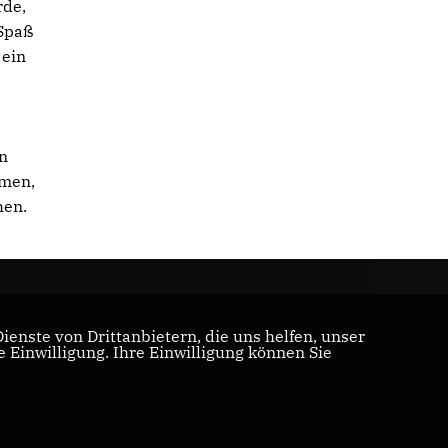
rde,
 Spaß
 ein
on
mmen,
hen.
enste von Drittanbietern, die uns helfen, unser
Einwilligung. Ihre Einwilligung können Sie