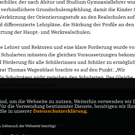
lschüler, der nach Abitur und Studium Gymnasiallehrer wu
er verbindlichere Grundschulempfehlung, damit die Kinder
Verkürzung der Orientierungsstufe an den Realschulen auf
d differenzierte Lehrpläne, die Stärkung der Profile an den
ertung der Haupt- und Werkrealschulen.
nde Lehrer und Rektoren und eine klare Forderung wurde v
lle Schularten müssten die gleichen Voraussetzungen beko
nd Förderung für alle Schülerinnen und Schüler zu ermöglic
at Thomas Wagenblast brachte es auf den Punkt: „Wir
 Schulträger nicht zwischen den Schularten. Das Gleiche
 und Lehrerzuweisungen.“
nd, um die Webseite zu nutzen. Weiterhin verwenden wir Di
r die Verwendung bestimmter Dienste, benötigen wir Ihre 
CDU Baden-Württemberg
 Sie in unserer
Datenschutzerklärung
.
CDU Deutschlands
Gebrauch der Webseite benötigt.