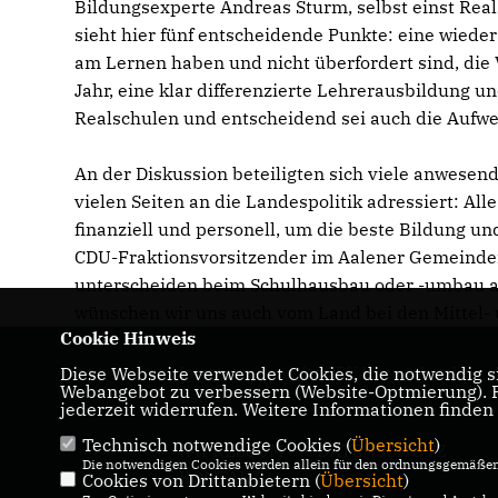
Bildungsexperte Andreas Sturm, selbst einst Rea
sieht hier fünf entscheidende Punkte: eine wied
am Lernen haben und nicht überfordert sind, die 
Jahr, eine klar differenzierte Lehrerausbildung un
Realschulen und entscheidend sei auch die Aufw
An der Diskussion beteiligten sich viele anwese
vielen Seiten an die Landespolitik adressiert: A
finanziell und personell, um die beste Bildung u
CDU-Fraktionsvorsitzender im Aalener Gemeinder
unterscheiden beim Schulhausbau oder -umbau als
wünschen wir uns auch vom Land bei den Mittel-
Cookie Hinweis
Diese Webseite verwendet Cookies, die notwendig si
Internetpräsenz des CDU Kreisverbandes
Webangebot zu verbessern (Website-Optmierung). Fü
Ostalb
jederzeit widerrufen. Weitere Informationen finden
Technisch notwendige Cookies (
Übersicht
)
IMPRESSUM
DATENSCHUTZ
Die notwendigen Cookies werden allein für den ordnungsgemäßen 
KONTAKT
Cookies von Drittanbietern (
Übersicht
)