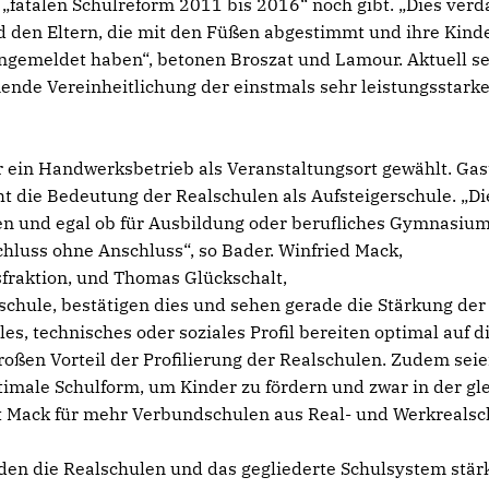
fatalen Schulreform 2011 bis 2016“ noch gibt. „Dies ver
 den Eltern, die mit den Füßen abgestimmt und ihre Kind
gemeldet haben“, betonen Broszat und Lamour. Aktuell se
nde Vereinheitlichung der einstmals sehr leistungsstarke
r ein Handwerksbetrieb als Veranstaltungsort gewählt. Ga
 die Bedeutung der Realschulen als Aufsteigerschule. „Di
eben und egal ob für Ausbildung oder berufliches Gymnasiu
chluss ohne Anschluss“, so Bader. Winfried Mack,
sfraktion, und Thomas Glückschalt,
schule, bestätigen dies und sehen gerade die Stärkung der 
es, technisches oder soziales Profil bereiten optimal auf d
roßen Vorteil der Profilierung der Realschulen. Zudem seie
timale Schulform, um Kinder zu fördern und zwar in der gl
t Mack für mehr Verbundschulen aus Real- und Werkrealsc
n die Realschulen und das gegliederte Schulsystem stär