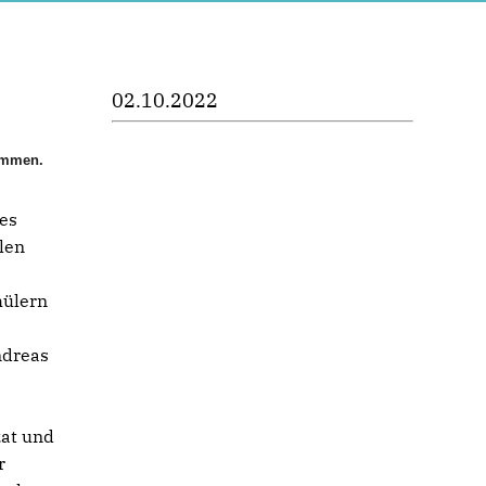
02.10.2022
sammen.
es
len
hülern
ndreas
zat und
r