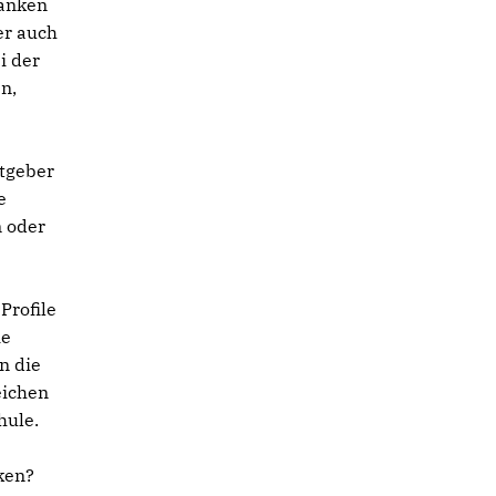
danken
er auch
i der
n,
stgeber
e
m oder
Profile
ie
n die
eichen
hule.
ken?