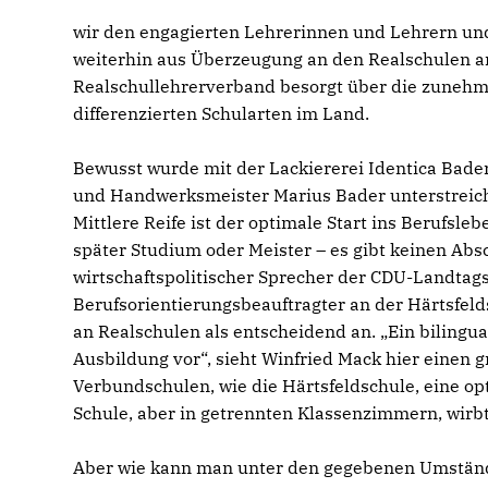
wir den engagierten Lehrerinnen und Lehrern und
weiterhin aus Überzeugung an den Realschulen an
Realschullehrerverband besorgt über die zunehme
differenzierten Schularten im Land.
Bewusst wurde mit der Lackiererei Identica Bade
und Handwerksmeister Marius Bader unterstreicht
Mittlere Reife ist der optimale Start ins Berufsl
später Studium oder Meister – es gibt keinen Abs
wirtschaftspolitischer Sprecher der CDU-Landtag
Berufsorientierungsbeauftragter an der Härtsfeld
an Realschulen als entscheidend an. „Ein bilingual
Ausbildung vor“, sieht Winfried Mack hier einen g
Verbundschulen, wie die Härtsfeldschule, eine op
Schule, aber in getrennten Klassenzimmern, wirb
Aber wie kann man unter den gegebenen Umstände