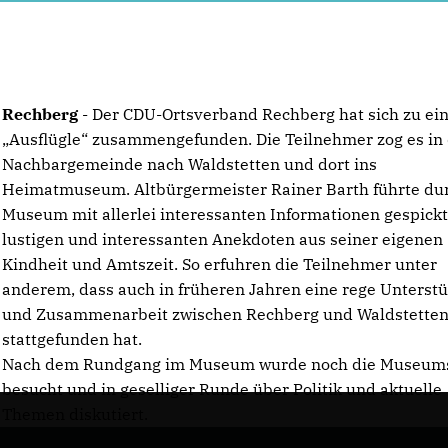
Rechberg
- Der CDU-Ortsverband Rechberg hat sich zu e
Ausflügle“ zusammengefunden. Die Teilnehmer zog es in 
Nachbargemeinde nach Waldstetten und dort ins
Heimatmuseum. Altbürgermeister Rainer Barth führte du
Museum mit allerlei interessanten Informationen gespickt
lustigen und interessanten Anekdoten aus seiner eigenen
Kindheit und Amtszeit. So erfuhren die Teilnehmer unter
anderem, dass auch in früheren Jahren eine rege Unterst
und Zusammenarbeit zwischen Rechberg und Waldstette
stattgefunden hat.
Nach dem Rundgang im Museum wurde noch die Museum
besucht und in geselliger Runde über Politik und aktuelle
Themen diskutiert.