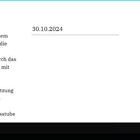
30.10.2024
inem
die
rch das
 mit
ützung
n
sstube