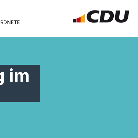
ORDNETE
 im