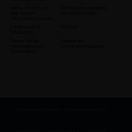
Wenn ich mich mit
Verlässlich, engagiert,
drei Worten
heimatverbunden
beschreiben müsste:
Lieblingsort in
Hirlbach
Ellwangen
Meine liebste
Seefest am
Veranstaltung in
Sonnenbachstausee
Ellwangen?
Internetpräsenz des CDU Kreisverbandes Ostalb