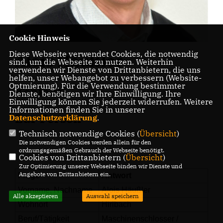
Cookie Hinweis
Diese Webseite verwendet Cookies, die notwendig
Alois Häußler
sind, um die Webseite zu nutzen. Weiterhin
verwenden wir Dienste von Drittanbietern, die uns
helfen, unser Webangebot zu verbessern (Website-
Optmierung). Für die Verwendung bestimmter
Kontakt
Dienste, benötigen wir Ihre Einwilligung. Ihre
Einwilligung können Sie jederzeit widerrufen. Weitere
Informationen finden Sie in unserer
Zur Person
Datenschutzerklärung
.
Technisch notwendige Cookies (
Übersicht
)
Die notwendigen Cookies werden allein für den
ordnungsgemäßen Gebrauch der Webseite benötigt.
Cookies von Drittanbietern (
Übersicht
)
Zur Optimierung unserer Webseite binden wir Dienste und
Angebote von Drittanbietern ein.
Frage
Antwort
Vorname, Nachname
Alois Häußler
Alle akzeptieren
Auswahl speichern
Wohnort
Hirlbach
Beruf/Tätigkeit
Maschinenschlosser /