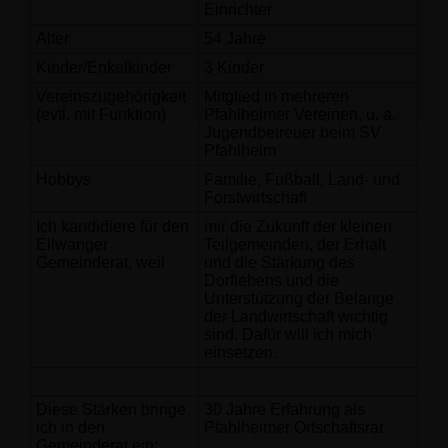
Einrichter
Alter
54 Jahre
Kinder/Enkelkinder
3 Kinder
Vereinszugehörigkeit
Mitglied in mehreren
(evtl. mit Funktion)
Pfahlheimer Vereinen, u. a.
Jugendbetreuer beim SV
Pfahlheim
Hobbys
Familie, Fußball, Land- und
Forstwirtschaft
Ich kandidiere für den
mir die Zukunft der kleinen
Ellwanger
Teilgemeinden, der Erhalt
Gemeinderat, weil
und die Stärkung des
Dorflebens und die
Unterstützung der Belange
der Landwirtschaft wichtig
sind. Dafür will ich mich
einsetzen.
Diese Stärken bringe
30 Jahre Erfahrung als
ich in den
Pfahlheimer Ortschaftsrat
Gemeinderat ein: